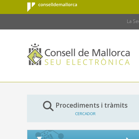
Consell de
Salta al contingut principal
CONSELL 
Mallorca
La Se
Procediments i tràmits
CERCADOR