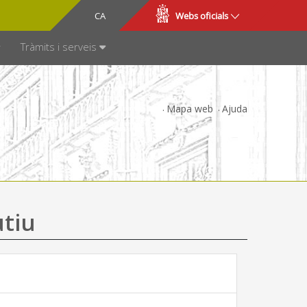
CA
ES
Webs oficials
SPARÈNCIA
Tràmits i serveis
Mapa web
Ajuda
utiu