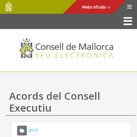
Consell
Salta al contingut principal
Webs oficials
de
Mallorca
La Seu
Consell de Mallorca
Accés i seguretat
Utilitats
Tràmits i serveis
Acords del Consell
Mapa web
Executiu
Ajuda
2015