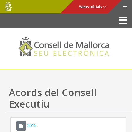
Consell
Salta al contingut principal
Webs oficials
de
Mallorca
La Seu
Consell de Mallorca
Accés i seguretat
Utilitats
Tràmits i serveis
Acords del Consell
Mapa web
Executiu
Ajuda
2015