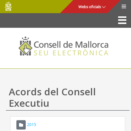
Consell
Salta al contingut principal
Webs oficials
de
Mallorca
La Seu
Consell de Mallorca
Accés i seguretat
Utilitats
Tràmits i serveis
Acords del Consell
Mapa web
Executiu
Ajuda
2015