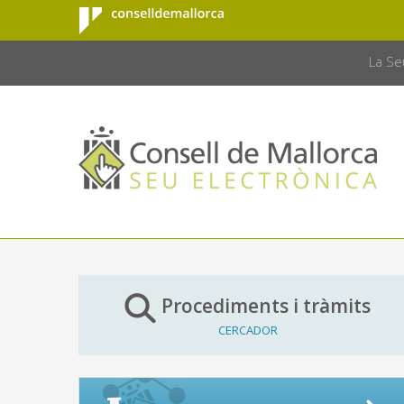
Consell de
Salta al contingut principal
CONSELL 
Mallorca
La Se
Procediments i tràmits
CERCADOR