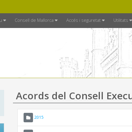
DE MALLORCA
MALLORCA.ES
TRAN
SEU ELECTRÒNICA
u
Consell de Mallorca
Accés i seguretat
Utilitats
Acords del Consell Exec
2015