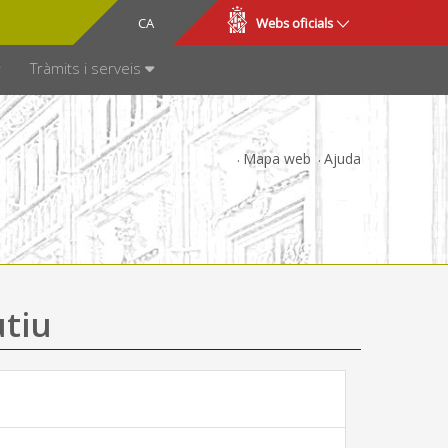
CA
ES
Webs oficials
SPARÈNCIA
Tràmits i serveis
Mapa web
Ajuda
utiu