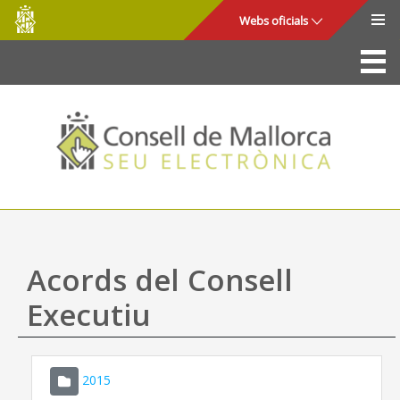
Consell
Salta al contingut principal
Webs oficials
de
Mallorca
La Seu
Consell de Mallorca
Accés i seguretat
Utilitats
Tràmits i serveis
Acords del Consell
Mapa web
Executiu
Ajuda
2015