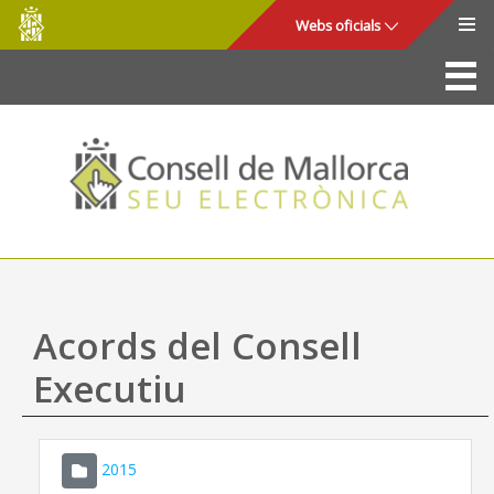
Consell
Salta al contingut principal
Webs oficials
de
Mallorca
La Seu
Consell de Mallorca
Accés i seguretat
Utilitats
Tràmits i serveis
Acords del Consell
Mapa web
Executiu
Ajuda
2015