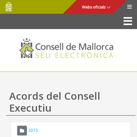
Consell
Salta al contingut principal
Webs oficials
de
Mallorca
La Seu
Consell de Mallorca
Accés i seguretat
Utilitats
Tràmits i serveis
Acords del Consell
Mapa web
Executiu
Ajuda
2015