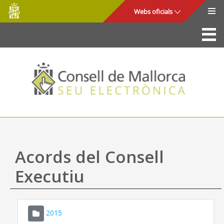
Consell
Salta al contingut principal
Webs oficials
de
Mallorca
La Seu
Consell de Mallorca
Accés i seguretat
Utilitats
Tràmits i serveis
Acords del Consell
Mapa web
Executiu
Ajuda
2015