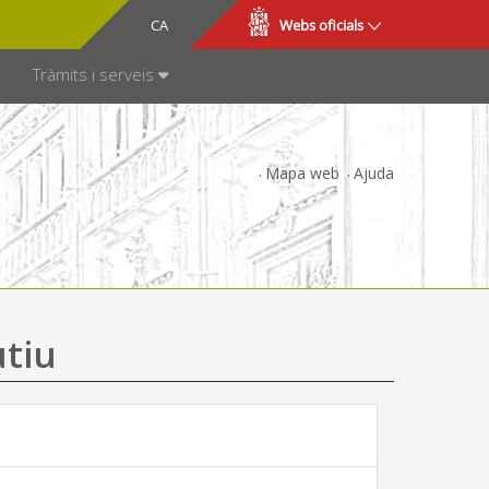
CA
ES
Webs oficials
SPARÈNCIA
Tràmits i serveis
Mapa web
Ajuda
utiu