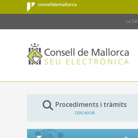
Consell de
Salta al contingut principal
CONSELL 
Mallorca
La Se
Procediments i tràmits
CERCADOR