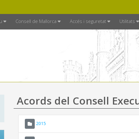
DE MALLORCA
MALLORCA.ES
TRAN
SEU ELECTRÒNICA
u
Consell de Mallorca
Accés i seguretat
Utilitats
Acords del Consell Exec
2015