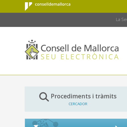
Consell de
Salta al contingut principal
CONSELL 
Mallorca
La Se
Procediments i tràmits
CERCADOR