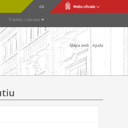
CA
ES
Webs oficials
SPARÈNCIA
Tràmits i serveis
Mapa web
Ajuda
utiu