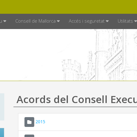
DE MALLORCA
MALLORCA.ES
TRAN
SEU ELECTRÒNICA
u
Consell de Mallorca
Accés i seguretat
Utilitats
Acords del Consell Exec
2015