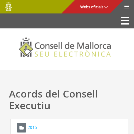
Consell
Salta al contingut principal
Webs oficials
de
Mallorca
La Seu
Consell de Mallorca
Accés i seguretat
Utilitats
Tràmits i serveis
Acords del Consell
Mapa web
Executiu
Ajuda
2015