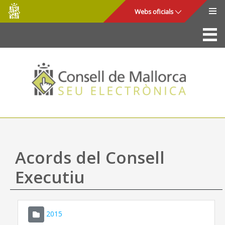
Consell
Salta al contingut principal
Webs oficials
de
Mallorca
La Seu
Consell de Mallorca
Accés i seguretat
Utilitats
Tràmits i serveis
Acords del Consell
Mapa web
Executiu
Ajuda
2015