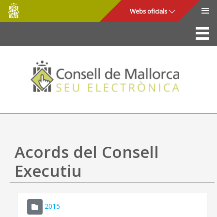
Consell
Salta al contingut principal
Webs oficials
de
Mallorca
La Seu
Consell de Mallorca
Accés i seguretat
Utilitats
Tràmits i serveis
Acords del Consell
Mapa web
Executiu
Ajuda
2015