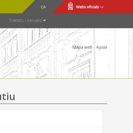
CA
ES
Webs oficials
SPARÈNCIA
Tràmits i serveis
Mapa web
Ajuda
utiu