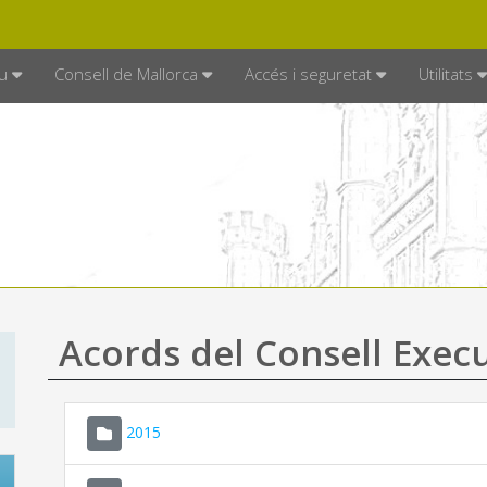
DE MALLORCA
MALLORCA.ES
TRAN
SEU ELECTRÒNICA
u
Consell de Mallorca
Accés i seguretat
Utilitats
Acords del Consell Exec
2015