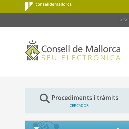
Consell de
Salta al contingut principal
CONSELL 
Mallorca
La Se
Procediments i tràmits
CERCADOR