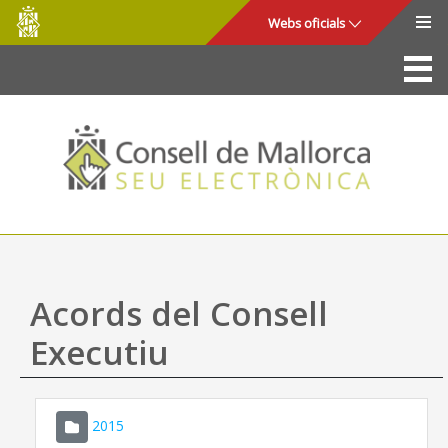
Consell
Salta al contingut principal
Webs oficials
de
Mallorca
La Seu
Consell de Mallorca
Accés i seguretat
Utilitats
Tràmits i serveis
Acords del Consell
Mapa web
Executiu
Ajuda
2015