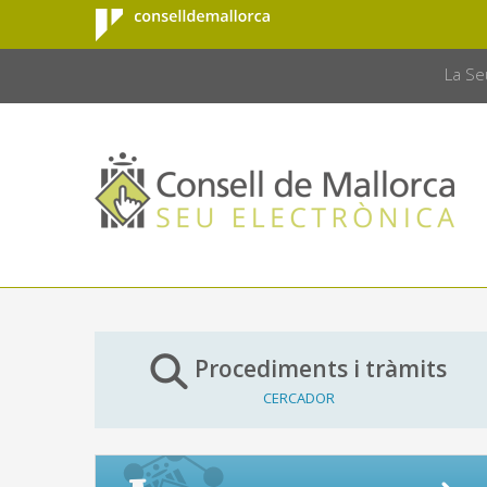
Consell de
Salta al contingut principal
CONSELL 
Mallorca
La Se
Procediments i tràmits
CERCADOR