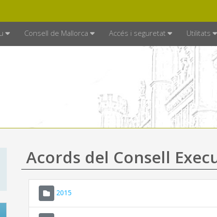
DE MALLORCA
MALLORCA.ES
TRAN
SEU ELECTRÒNICA
u
Consell de Mallorca
Accés i seguretat
Utilitats
Acords del Consell Exec
2015