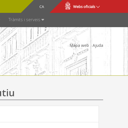
CA
ES
Webs oficials
SPARÈNCIA
Tràmits i serveis
Mapa web
Ajuda
utiu