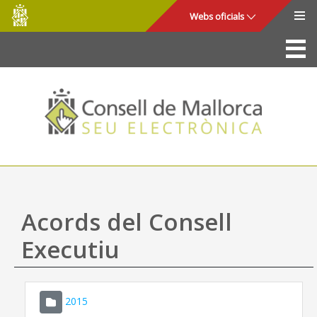
Consell
Salta al contingut principal
Webs oficials
de
Mallorca
La Seu
Consell de Mallorca
Accés i seguretat
Utilitats
Tràmits i serveis
Acords del Consell
Mapa web
Executiu
Ajuda
2015