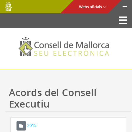
Consell
Salta al contingut principal
Webs oficials
de
Mallorca
La Seu
Consell de Mallorca
Accés i seguretat
Utilitats
Tràmits i serveis
Acords del Consell
Mapa web
Executiu
Ajuda
2015