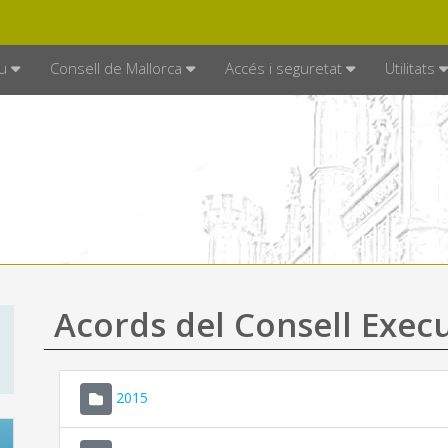
DE MALLORCA
MALLORCA.ES
TRAN
SEU ELECTRÒNICA
u
Consell de Mallorca
Accés i seguretat
Utilitats
Acords del Consell Exec
2015