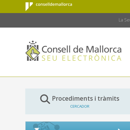
Consell de
Salta al contingut principal
CONSELL 
Mallorca
La Se
Procediments i tràmits
CERCADOR