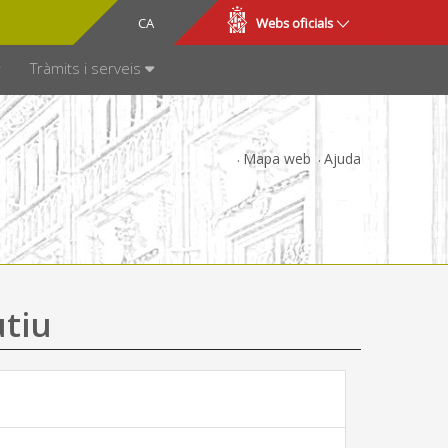
CA
ES
Webs oficials
SPARÈNCIA
Tràmits i serveis
Mapa web
Ajuda
utiu