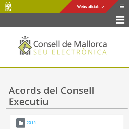
Consell
Salta al contingut principal
Webs oficials
de
Mallorca
La Seu
Consell de Mallorca
Accés i seguretat
Utilitats
Tràmits i serveis
Acords del Consell
Mapa web
Executiu
Ajuda
2015