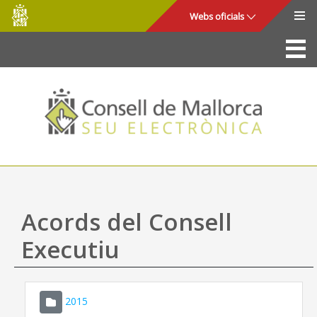
Consell
Salta al contingut principal
Webs oficials
de
Mallorca
La Seu
Consell de Mallorca
Accés i seguretat
Utilitats
Tràmits i serveis
Acords del Consell
Mapa web
Executiu
Ajuda
2015