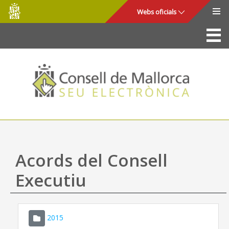
Consell
Salta al contingut principal
Webs oficials
de
Mallorca
La Seu
Consell de Mallorca
Accés i seguretat
Utilitats
Tràmits i serveis
Acords del Consell
Mapa web
Executiu
Ajuda
2015