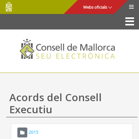
Consell
Salta al contingut principal
Webs oficials
de
Mallorca
La Seu
Consell de Mallorca
Accés i seguretat
Utilitats
Tràmits i serveis
Acords del Consell
Mapa web
Executiu
Ajuda
2015