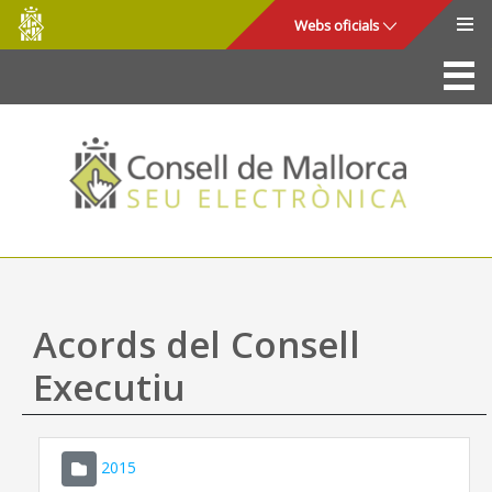
Consell
Salta al contingut principal
Webs oficials
de
Mallorca
La Seu
Consell de Mallorca
Accés i seguretat
Utilitats
Tràmits i serveis
Acords del Consell
Mapa web
Executiu
Ajuda
2015