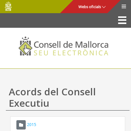
Consell
Salta al contingut principal
Webs oficials
de
Mallorca
La Seu
Consell de Mallorca
Accés i seguretat
Utilitats
Tràmits i serveis
Acords del Consell
Mapa web
Executiu
Ajuda
2015