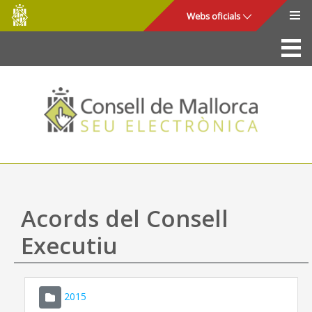
Consell
Salta al contingut principal
Webs oficials
de
Mallorca
La Seu
Consell de Mallorca
Accés i seguretat
Utilitats
Tràmits i serveis
Acords del Consell
Mapa web
Executiu
Ajuda
2015