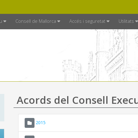
DE MALLORCA
MALLORCA.ES
TRAN
SEU ELECTRÒNICA
u
Consell de Mallorca
Accés i seguretat
Utilitats
Acords del Consell Exec
2015