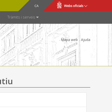
CA
ES
Webs oficials
SPARÈNCIA
Tràmits i serveis
Mapa web
Ajuda
utiu