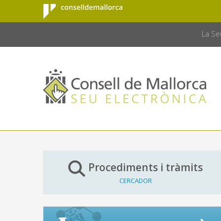
Consell de
Salta al contingut principal
CONSELL 
Mallorca
La Se
Procediments i tràmits
CERCADOR