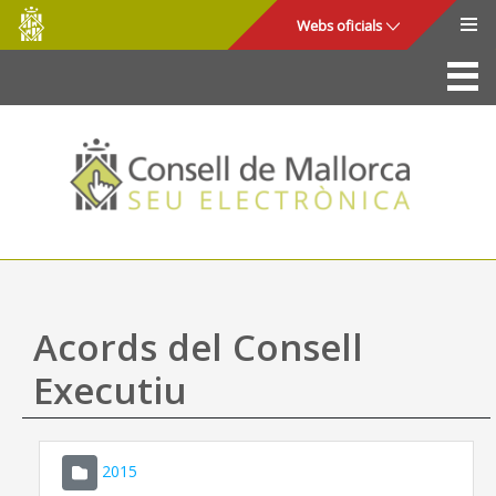
Consell
Salta al contingut principal
Webs oficials
de
Mallorca
La Seu
Consell de Mallorca
Accés i seguretat
Utilitats
Tràmits i serveis
Acords del Consell
Mapa web
Executiu
Ajuda
2015