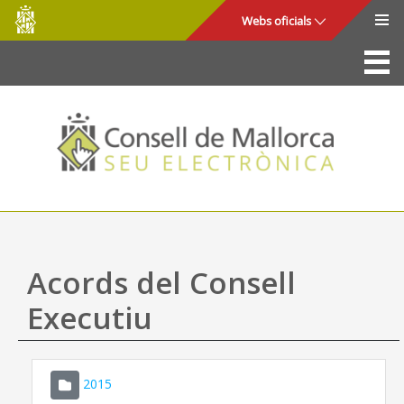
Consell
Salta al contingut principal
Webs oficials
de
Mallorca
La Seu
Consell de Mallorca
Accés i seguretat
Utilitats
Tràmits i serveis
Acords del Consell
Mapa web
Executiu
Ajuda
2015