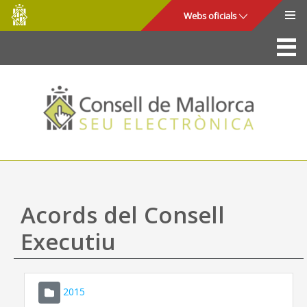
Consell
Salta al contingut principal
Webs oficials
de
Mallorca
La Seu
Consell de Mallorca
Accés i seguretat
Utilitats
Tràmits i serveis
Acords del Consell
Mapa web
Executiu
Ajuda
2015