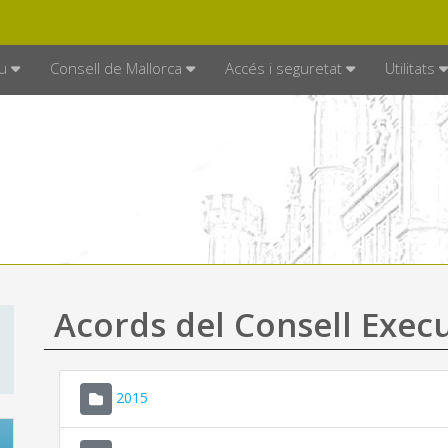
DE MALLORCA
MALLORCA.ES
TRAN
SEU ELECTRÒNICA
u
Consell de Mallorca
Accés i seguretat
Utilitats
Acords del Consell Exec
2015