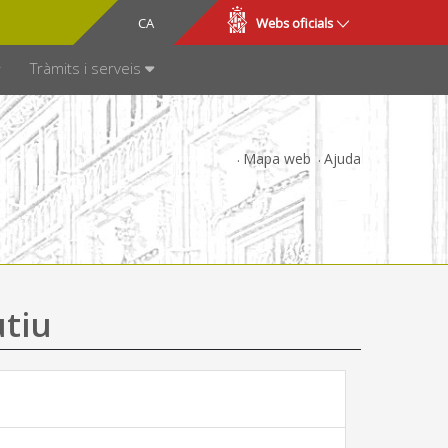
CA
ES
Webs oficials
SPARÈNCIA
Tràmits i serveis
Mapa web
Ajuda
utiu