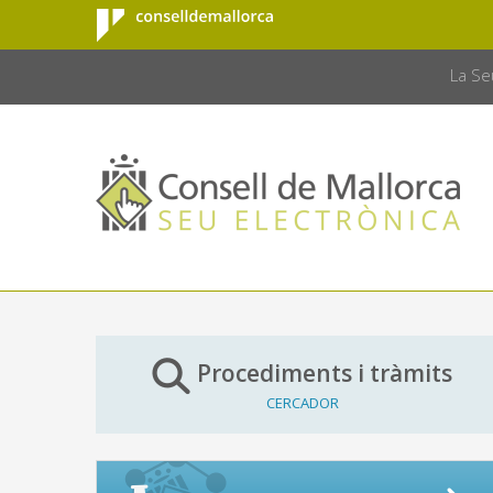
Consell de
Salta al contingut principal
CONSELL 
Mallorca
La Se
Procediments i tràmits
CERCADOR