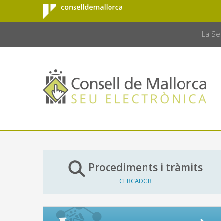
Consell de
Salta al contingut principal
CONSELL 
Mallorca
La Se
Procediments i tràmits
CERCADOR