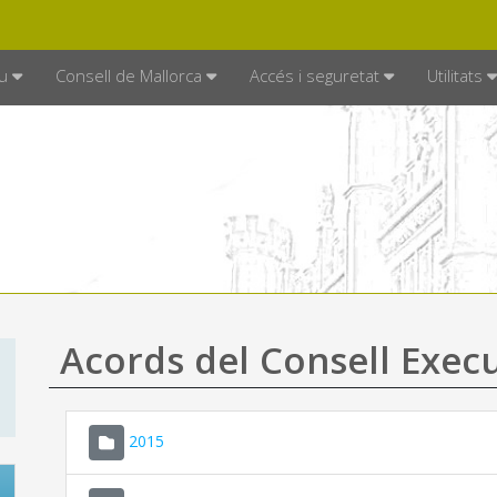
DE MALLORCA
MALLORCA.ES
TRAN
SEU ELECTRÒNICA
u
Consell de Mallorca
Accés i seguretat
Utilitats
Acords del Consell Exec
2015