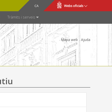
CA
ES
Webs oficials
SPARÈNCIA
Tràmits i serveis
Mapa web
Ajuda
utiu