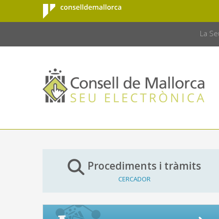
Consell de
Salta al contingut principal
CONSELL 
Mallorca
La Se
Procediments i tràmits
CERCADOR