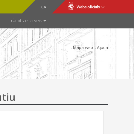
CA
ES
Webs oficials
SPARÈNCIA
Tràmits i serveis
Mapa web
Ajuda
utiu