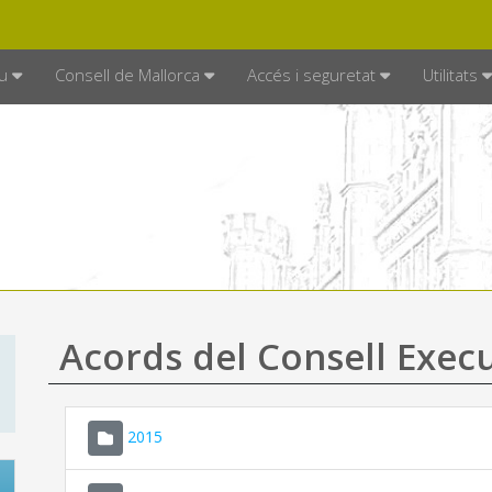
DE MALLORCA
MALLORCA.ES
TRAN
SEU ELECTRÒNICA
u
Consell de Mallorca
Accés i seguretat
Utilitats
Acords del Consell Exec
2015