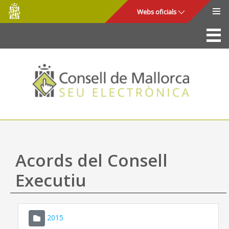
Consell
Salta al contingut principal
Webs oficials
de
Mallorca
La Seu
Consell de Mallorca
Accés i seguretat
Utilitats
Tràmits i serveis
Acords del Consell
Mapa web
Executiu
Ajuda
2015