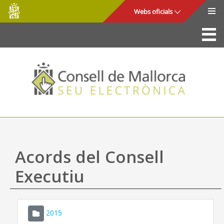
Consell
Salta al contingut principal
Webs oficials
de
Mallorca
La Seu
Consell de Mallorca
Accés i seguretat
Utilitats
Tràmits i serveis
Acords del Consell
Mapa web
Executiu
Ajuda
2015