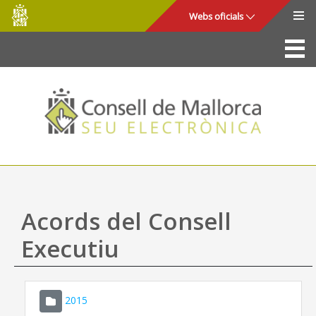
Consell
Salta al contingut principal
Webs oficials
de
Mallorca
La Seu
Consell de Mallorca
Accés i seguretat
Utilitats
Tràmits i serveis
Acords del Consell
Mapa web
Executiu
Ajuda
2015