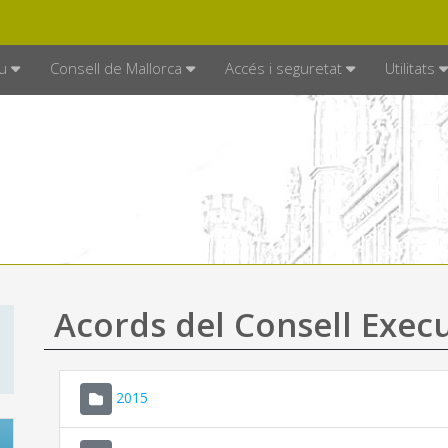
DE MALLORCA
MALLORCA.ES
TRAN
SEU ELECTRÒNICA
u
Consell de Mallorca
Accés i seguretat
Utilitats
Acords del Consell Exec
2015