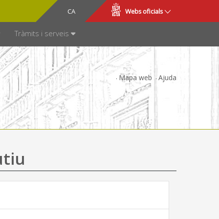
CA
ES
Webs oficials
SPARÈNCIA
Tràmits i serveis
Mapa web
Ajuda
utiu