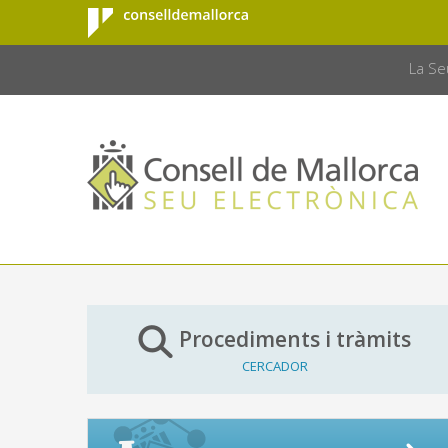
Consell de
Salta al contingut principal
CONSELL 
Mallorca
La Se
Procediments i tràmits
CERCADOR