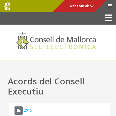
Consell
Salta al contingut principal
Webs oficials
de
Mallorca
La Seu
Consell de Mallorca
Accés i seguretat
Utilitats
Tràmits i serveis
Acords del Consell
Mapa web
Executiu
Ajuda
2015