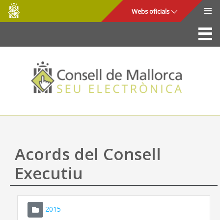
Consell
Salta al contingut principal
Webs oficials
de
Mallorca
La Seu
Consell de Mallorca
Accés i seguretat
Utilitats
Tràmits i serveis
Acords del Consell
Mapa web
Executiu
Ajuda
2015