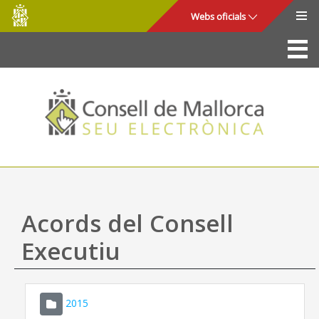
Consell
Salta al contingut principal
Webs oficials
de
Mallorca
La Seu
Consell de Mallorca
Accés i seguretat
Utilitats
Tràmits i serveis
Acords del Consell
Mapa web
Executiu
Ajuda
2015