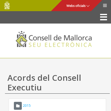
Consell
Salta al contingut principal
Webs oficials
de
Mallorca
La Seu
Consell de Mallorca
Accés i seguretat
Utilitats
Tràmits i serveis
Acords del Consell
Mapa web
Executiu
Ajuda
2015