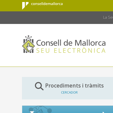
Consell de
Salta al contingut principal
CONSELL 
Mallorca
La Se
Procediments i tràmits
CERCADOR