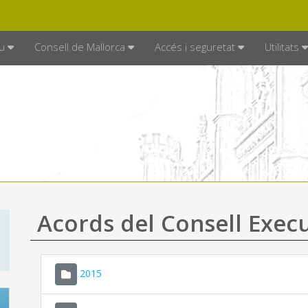
DE MALLORCA
MALLORCA.ES
TRAN
SEU ELECTRÒNICA
u
Consell de Mallorca
Accés i seguretat
Utilitats
Acords del Consell Exec
2015