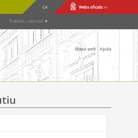
CA
ES
Webs oficials
SPARÈNCIA
Tràmits i serveis
Mapa web
Ajuda
utiu