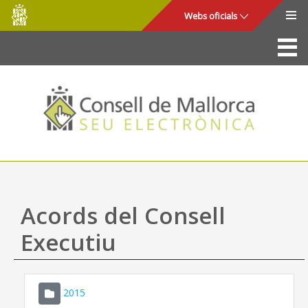
Consell
Salta al contingut principal
Webs oficials
de
Mallorca
La Seu
Consell de Mallorca
Accés i seguretat
Utilitats
Tràmits i serveis
Acords del Consell
Mapa web
Executiu
Ajuda
2015