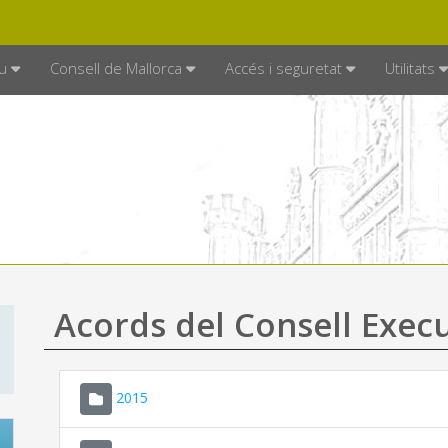
DE MALLORCA
MALLORCA.ES
TRAN
SEU ELECTRÒNICA
u
Consell de Mallorca
Accés i seguretat
Utilitats
Acords del Consell Exec
2015