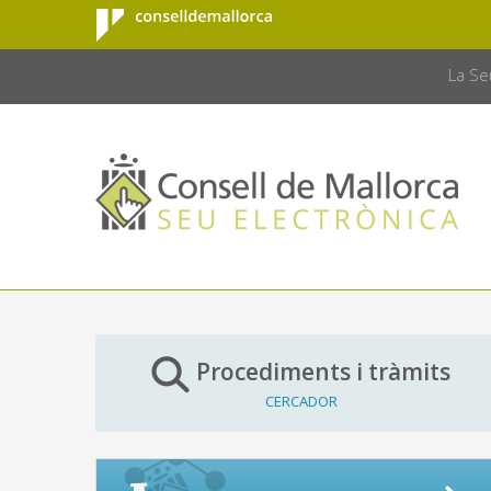
Consell de
Salta al contingut principal
CONSELL 
Mallorca
La Se
Procediments i tràmits
CERCADOR