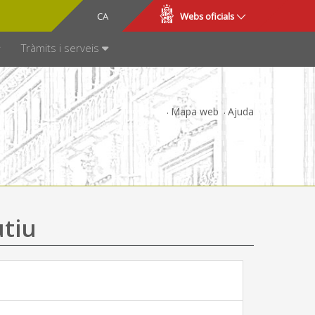
CA
ES
Webs oficials
SPARÈNCIA
Tràmits i serveis
Mapa web
Ajuda
utiu