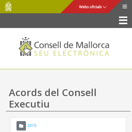
Consell
Salta al contingut principal
Webs oficials
de
Mallorca
La Seu
Consell de Mallorca
Accés i seguretat
Utilitats
Tràmits i serveis
Acords del Consell
Mapa web
Executiu
Ajuda
2015