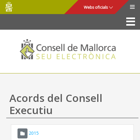
Consell
Salta al contingut principal
Webs oficials
de
Mallorca
La Seu
Consell de Mallorca
Accés i seguretat
Utilitats
Tràmits i serveis
Acords del Consell
Mapa web
Executiu
Ajuda
2015