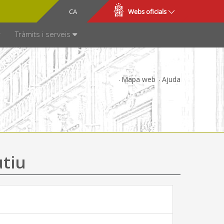
CA
ES
Webs oficials
SPARÈNCIA
Tràmits i serveis
Mapa web
Ajuda
utiu