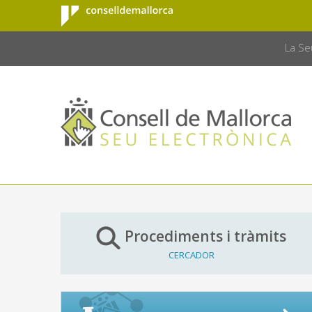
Consell de
Salta al contingut principal
CONSELL 
Mallorca
La Se
Procediments i tràmits
CERCADOR