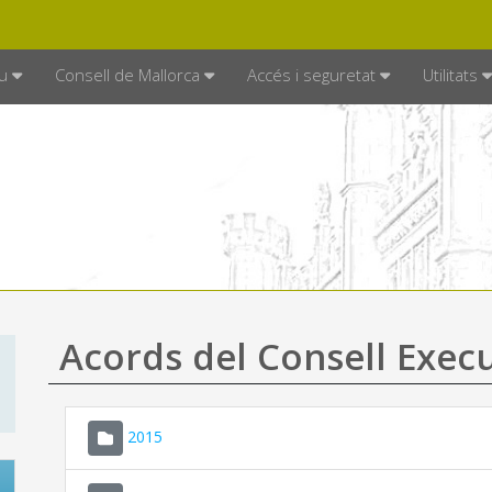
DE MALLORCA
MALLORCA.ES
TRAN
SEU ELECTRÒNICA
u
Consell de Mallorca
Accés i seguretat
Utilitats
Acords del Consell Exec
2015