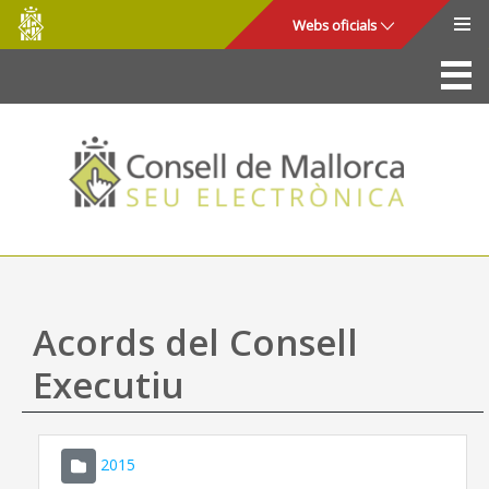
Consell
Salta al contingut principal
Webs oficials
de
Mallorca
La Seu
Consell de Mallorca
Accés i seguretat
Utilitats
Tràmits i serveis
Acords del Consell
Mapa web
Executiu
Ajuda
2015