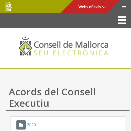
Consell
Salta al contingut principal
Webs oficials
de
Mallorca
La Seu
Consell de Mallorca
Accés i seguretat
Utilitats
Tràmits i serveis
Acords del Consell
Mapa web
Executiu
Ajuda
2015